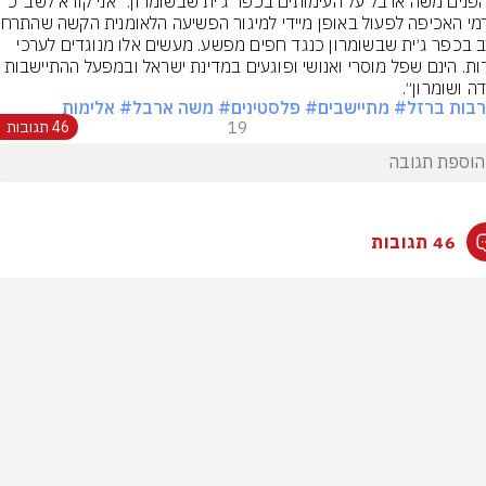
שר הפנים משה ארבל על העימותים בכפר ג'ית שבשומרון: ״אני קורא לשב״כ 
הערב בכפר ג׳ית שבשומרון כנגד חפים מפשע. מעשים אלו מנוגדים לערכי 
היהדות. הינם שפל מוסרי ואנושי ופוגעים במדינת ישראל ובמפעל ה
ה ושומרון״.
בות ברזל
# מתיישבים
# פלסטינים
# משה ארבל
# אלימות
19
46 תגובות
46 תגובות