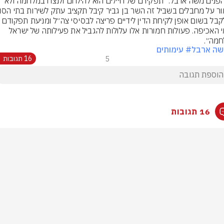
שר הפנים משה ארבל: ״תפקידם של חיילים הוא להילחם ולנצח במלחמה ולא 
גורמי האכיפה. פעולות חמורות אלו עלולות להגביל את פעילותה של ישראל 
מה״.
שה ארבל
# עימותים
5
16 תגובות
16 תגובות