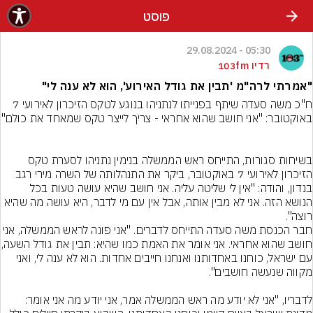
פוסט
05:30 - 29.08.2024
רדיו 103fm
"אמרתי לרה"מ 'תבין את גודל האירוע', הוא לא ענה לי"
ח"כ משה סעדה שיתף בפנייתו לנתניהו בנוגע לטקס הזיכרון לאירועי 7 
בשיחות סגורות, התייחס ראש הממשלה בנימין נתניהו לסערת טקס 
הזיכרון לאירועי 7 באוקטובר, ביקר את התנהלותה של השרה מירי רגב 
בנדון, והודה: "אין לי שליטה עליה. אני חושב שהיא עושה טעות בכל 
הנושא הזה. אני לא מבין אותה, אבל אין עם מי לדבר, היא עושה מה שהיא 
חבר הכנסת משה סעדה התייחס לדברים. "אני פונה לראש הממשלה, א
חושב שהוא אחראי. אני אומ
עם ישראל, כוחנו באחדותנו ואנחנו חייבים אחדות. הוא לא ענה לי, ואני 
לדבריו, "אני לא יודע מה ראש הממשלה אמר, אני יודע מה אני אומר: 