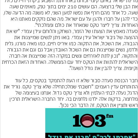
מדינת ישראל באיום קיומי וכוחנו באחדותנו. השבוע ביקרתי חיילים כולל 
את הבן שלי ברצועה. הם עושים 210 ימים בתוך טנק, מאוימים שעה 
שעה. כל אחד מהם חרף את נפשו למען השני, לא משנה מה הדעה שלו, 
כדי להגן על חברו ולהגן על עם ישראל. מה שהם נזקקים מאתנו היא 
סעדה מאמץ את הצעתו של הזמר, השחקן והלוחם עידן עמדי: "יש את 
ההצעה של גיבור ישראל עידן עמדי. בואו ניתן לנשים שמייצגות את 
הגבורה, את השכול, את התקווה כמו איריס חיים, כמו מאיה מורנו, גלית 
ולדמן, נשים שמייצגות גם את השכול האובדן אבל גם וגם את הגבורה 
והתקווה. "נכון לתת לאזרחים ונשים במקרה הזה שמייצגות אה חברה 
הישראלית להתוות את הטקס יחד עם הממשלה. האחדות הזאת הכרחית 
חבר הכנסת סעדה סבור שלא זו העת להתמקד בטקסים, כל עוד 
התותחים עדין רועמים: "חשבתי שמלכתחילה שלא צריך טקס. נוריד את 
הדגל, נעלה לבתי העלמין ולא צריך טקס גדול. אנחנו בעיצומה של 
מלחמה, בדקות אלה ילדנו נלחמים בה. יחד החברה הישראלית תרכין 
ראש ותציין את הטקס, זה הדבר הכי נכון".