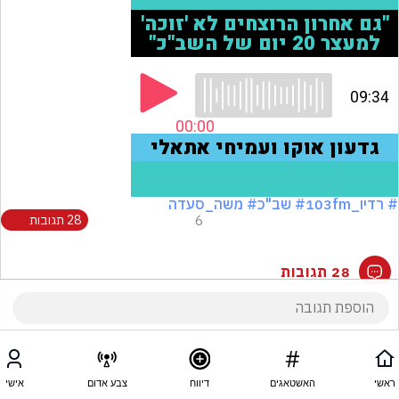
# רדיו_103fm
# שב"כ
# משה_סעדה
6
28 תגובות
28 תגובות
ראשי
האשטאגים
דיווח
צבע אדום
אישי