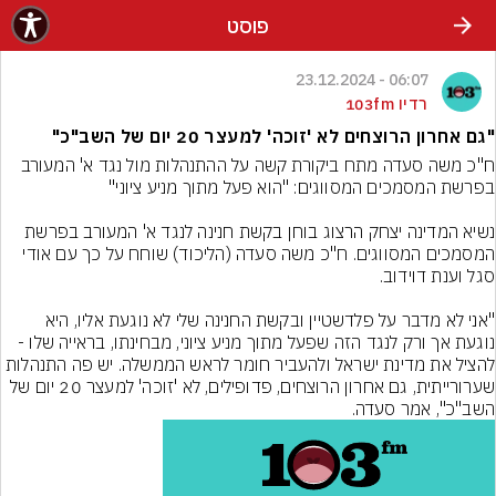
פוסט
06:07 - 23.12.2024
רדיו 103fm
"גם אחרון הרוצחים לא 'זוכה' למעצר 20 יום של השב"כ"
ח"כ משה סעדה מתח ביקורת קשה על ההתנהלות מול נגד א' המעורב 
נשיא המדינה יצחק הרצוג בוחן בקשת חנינה לנגד א' המעורב בפרשת 
המסמכים המסווגים. ח"כ משה סעדה (הליכוד) שוחח על כך עם אודי 
"אני לא מדבר על פלדשטיין ובקשת החנינה שלי לא נוגעת אליו, היא 
נוגעת אך ורק לנגד הזה שפעל מתוך מניע ציוני, מבחינתו, בראייה שלו - 
להציל את מדינת ישראל ולהעביר חומר לראש הממשלה. יש פה התנהלות 
שערורייתית, גם אחרון הרוצחים, פדופילים, לא 'זוכה' למעצר 20 יום של 
השב"כ", אמר סעדה.