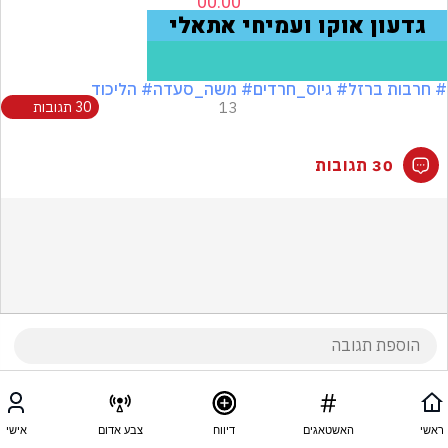
# חרבות ברזל
# גיוס_חרדים
# משה_סעדה
# הליכוד
13
30 תגובות
30 תגובות
ראשי
האשטאגים
דיווח
צבע אדום
אישי