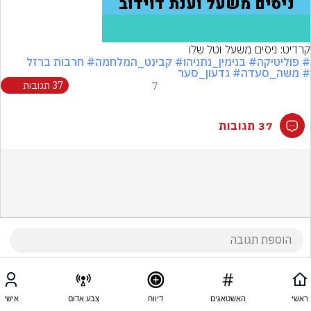
קרדיט: ניסים משעל וטל שלו
# פוליטיקה
# בנימין_נתניהו
# קבינט_המלחמה
# חרבות ברזל
# משה_סעדה
# גדעון_סער
7
37 תגובות
37 תגובות
ראשי
האשטאגים
דיווח
צבע אדום
אישי