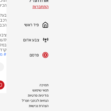
אורח חמ״ל
התחברות
פיד ראשי
צבע אדום
להנח
במקרה
קרדי
# מ
פרסם
תמיכה
תנאי שימוש
מדיניות פרטיות
הנחיות לכתבי חמ״ל
הצהרת נגישות