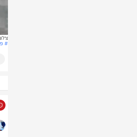
צילום: לפי 
# פל