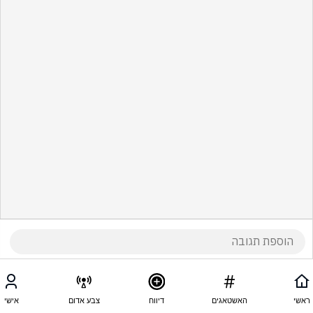
ראשי
האשטאגים
דיווח
צבע אדום
אישי