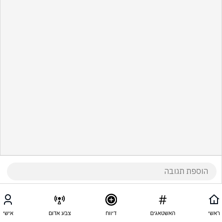
ראשי
האשטאגים
דיווח
צבע אדום
אישי