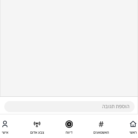
ראשי
האשטאגים
דיווח
צבע אדום
אישי