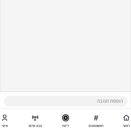
ראשי
האשטאגים
דיווח
צבע אדום
אישי