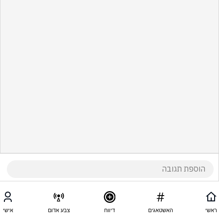
ראשי
האשטאגים
דיווח
צבע אדום
אישי