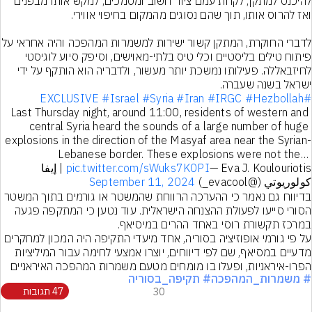
להיכנס למתקן, לקחת עמם ציוד חשוב ומסמכים, למקש אותו מבפנים 
לדברי החוקרת, המתקן קשור ישירות למשמרות המהפ
פיתוח טילים בליסטיים וכלי טיס בלתי-מאוישים, וסיפק סיוע לוגיסטי 
לחיזבאללה. פעילותו נמשכת יותר מעשור, ולדבריה הוא הותקף על ידי 
ישראל בשנה שעברה.
#Israel
#Syria
#Iran
#IRGC
#Hezbollah
#EXCLUSIVE
Last Thursday night, around 11:00, residents of western and 
central Syria heard the sounds of a large number of huge 
explosions in the direction of the Masyaf area near the Syrian-
Lebanese border. These explosions were not the… 
pic.twitter.com/sWuks7K0PI
— Eva J. Koulouriotis | إيفا 
كولوريوتي (@evacool_) 
September 11, 2024
בדיווח גם נאמר כי ההערכה הרווחת שהמשטר או גורמים בתוך המשטר 
הסורי סייעו לפעולת ההצנחה הישראלית. עוד נטען כי המתקפה פגעה 
על פי גורמי אופוזיציה בסוריה, אחד מיעדי התקיפה היה המכון למחקרים 
מדעיים במסיאף, שם לפי דיווחים, יוצרו אמצעי לחימה עבור המיליציות 
הפרו-איראניות, ופעלו בו מומחים מטעם משמרות המהפכה האיראניים
# משמרות_המהפכה
# תקיפה_בסוריה
30
47 תגובות