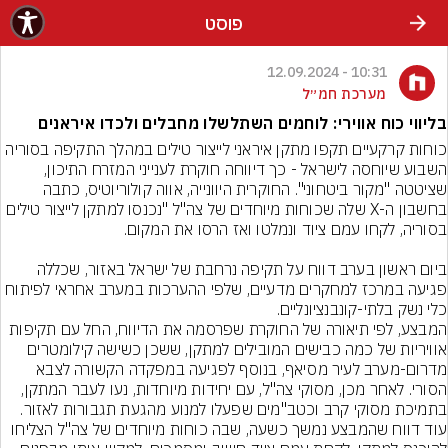
פוסט
10:31 - 12.09.2024
מערכת חמ״ל
בליווי כוח אווירי: לוחמים השתלשלו מחבלים ולכדו איראנים
כוחות קרקעיים תקפו מתקן איראני לייצור טילים במהלך התקיפה בסוריה 
השבוע שיוחסה לישראל - כך דיווחה חוקרת לענייני המזרח התיכון, 
שציטטה "מקור ביטחוני". החוקרית היוונייה, אווה קולוריוטיס, כתבה 
בחשבון ה-X שלה שכוחות מיוחדים של צה"ל "נכנסו למתקן לייצור טילים 
ביום ראשון בערב דווח על תקיפה נרחבת של ישראל באזור, שכללה 
פגיעה במרכז למחקרים מדעיים, שלפי ההערכות במערב אחראי לפיתוח 
המבצע, לפי תיאורה של החוקרת שפרסמה את הדיווח, החל עם תקיפות 
אוויריות של כמה כבישים המובילים למתקן, ששכן כשישה קילומטרים 
מדרום-מערב לעיר מסיאף, בנוסף לפגיעה במפקדה הקשורה לצבא 
הסורי. לאחר מכן, מסוקי צה"ל, עם יחידות מיוחדות, נעו לעבר המתקן, 
עוד דווח שהמבצע נמשך כשעה, שבה כוחות מיוחדים של צה"ל הצליחו 