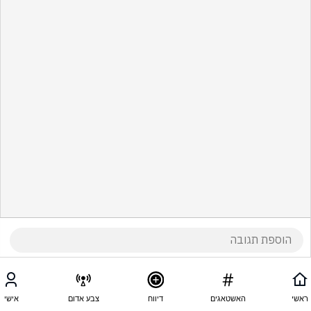
ראשי
האשטאגים
דיווח
צבע אדום
אישי