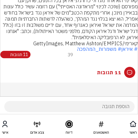
קארימי הוא אחד מגדולי כדורגלני איראן בכל הזמנים, שחקן עבר 
מפורסם (שזכה לכינוי "מראדונה האסייתי") עם רזומה עשיר כולל עונות 
בבאיירן מינכן. אחרי מתקפת הכטב"מים של איראן נגד בישראל בחודש 
אפריל, הוא יצא בגלוי נגד המהלך, כשהעלה לרשתות החברתיות תמונה 
המדמה את ישראל ואיראן כאגרוף אחד, עם ידיים משולבות זו בזו (כולל 
דגל ישראל ודגל איראן הקודם, מלפני משטר האייתולות), וכתב: "אנחנו 
איראן, לא הרפובליקה האיסלאמית".
קארימי/GettyImages, Matthew Ashton/EMPICS

# איראן
# משמרות_המהפכה
39
11 תגובות
11 תגובות
ראשי
האשטאגים
דיווח
צבע אדום
אישי