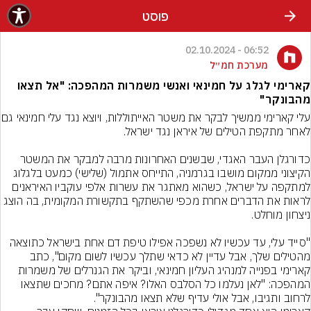
פוסט
06:52 - 02.10.2024
מערכת חמ״ל
קארימי לגלג על חמינאי ואנשי משמרות המהפכה: "אל תצאו
מהבונקר"
עלי קארימי ממשיך לבקר את משטר הא
כדורגלן העבר האגדי, שבשנים האחרונות מרבה למבקר את המשטר 
הקיצוני ממקום מושבו בגרמניה, התייחס אתמול (שלישי) כמעט בלגלוג 
למתקפה על ישראל, כשהוא מאתגר את עשרות אלפי עוקביו האיראנים 
לראות את הדברים אחרת מכפי שהשתקף בתקשורת המקומית, בה הוצג 
"סייד עלי, עד עכשיו לא נשפכה אפילו טיפת דם אחת בישראל כתוצאה 
מהטילים שלך, אבל עדיין לא כדאי שתלך עכשיו לשום מקום", כתב 
קארימי בפנייה למנהיג העליון חמינאי, וביקר את הגנרלים של משמרות 
המהפכה: "לאן נעלמו כל הסלבס האלו? איפה אתם? מחכים שתצאו 