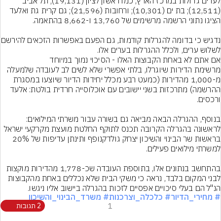
לערים גדולות במרכז הארץ, כמו ראשון לציון (19,131); תל אביב 
(12,511); בת ים (10,301); ורחובות (21,596); גם קרית גת ואלעד 
נדגיש כי בדומה להגרלות קודמות
לשלוש ערים, ולכלל ההגרלות בערים אלו.
מרשימת הדירות שיוגרלו, בלתי אפשרי שלא לשים לב לעובדה שלמעלה 
מ-1,000 מהדירות (כמעט רבע מכלל יחידות הדיור שיוצעו במסגרת 
ההרשמה) מתרכזות בשני יישובים עם אוכלוסייה חרדית בולטת: אלעד 
בנוסף, ההגרלה הבאה מביאה גם בשורה עבור משרתי המילואים: 
לראשונה בהגרלה הקרובה תכנס לתוקף החלטת מועצת מקרקעי ישראל 
בראשות שר הבינוי והשיכון יצחק גולדקנופף ותינתן עדיפות של 20% 
בהתחשב בנתונים אלו, בתוספת העובדה שכ-1,778 מהדירות מוקצות 
לבני המקום בלבד, נראה כי משקי הבית שלא נכללים באחת מהקבוצות 
הנ"ל הם בעלי סיכויים אפסיים לזכות בהגרלה ביישוב אליו ניגשו.
# מחירי_הדיור
# כלכלה_וצרכנות
# משרד_הבינוי_והשיכון
1
2 תגובות