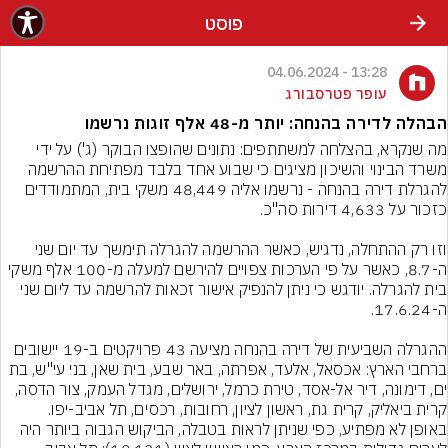
פוסט
13:28 - 04.06.2024
עופר פטרסבורג
הבהלה לדירה בהנחה: יותר מ-48 אלף זוגות נרשמו
מה שנקרא, בהצלחה למשתתפים: נתונים שהופצו הבוקר (ג') על ידי 
משרד הבינוי והשיכון מציגים כי שבוע אחד בלבד מפתיחת ההרשמה 
להגרלת דירה בהנחה - נרשמו אליה 48,449 משקי בית, המתמודדים 
וזו רק ההתחלה, נדגיש, כאשר ההרשמה להגרלה תימשך עד יום שני 
ה-8.7, כאשר על פי הערכות צפויים להירשם למעלה מ-100 אלף משקי 
בית להגרלה. יודגש כי ניתן להנפיק אישור זכאות להרשמה עד ליום שני 
ההגרלה השביעית של דירה בהנחה מציעה 43 פרויקטים ב-19 יישובים 
ברחבי הארץ: אכסאל, אלעד, אפרתה, באר שבע, בית שאן, בני עי"ש, בת 
ים, דימונה, דיר אל-אסד, טירת כרמל, ירושלים, מגדל העמק, צור הדסה, 
קרית ביאליק, קרית גת, ראשון לציון, רחובות, רכסים, תל אביב-יפו.
באופן לא מפתיע, כפי שניתן לראות בטבלה, הביקוש הגבוה ביותר היה 