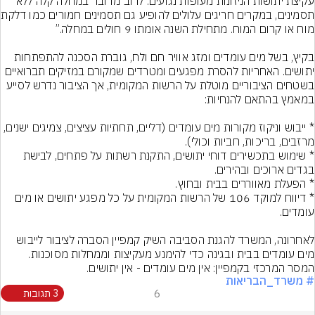
עקיצת יתושות הניזונות מעופות נגועים. לרוב מדובר במחלה קלה ללא 
תסמינים, במקרים חריגים
בקיץ, בשל מים עומדים ומזג אוויר חם ולח, גוברת הסכנה להתפתחות 
יתושים. האחריות להסרת מפגעים ומטרדים שמקורם במזיקים תברואיים 
בשטחים הציבוריים מוטלת על הרשות המקומית, אך הציבור נדרש לסייע 
* ייבוש וניקוז מקורות מים עומדים (דליים, תחתיות עציצים, צמיגים ישנים, 
* שימוש בתכשירים דוחי יתושים, התקנת רשתות על פתחים, לבישת 
* דיווח למוקד 106 של הרשות המקומית על כל מפגע יתושים או מים 
לאחרונה, המשרד להגנת הסביבה השיק קמפיין הסברה לציבור לייבוש 
מים עומדים בבית ובגינה כדי להימנע מעקיצות וממחלות מסוכנות. 
המסר המרכזי בקמפיין: אין מים עומדים - אין יתושים.
# משרד_הבריאות
6
3 תגובות