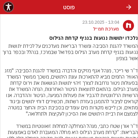
פוסט
13:04 - 23.10.2025
מערכת חמ״ל
נלכדו יתושות נגועות בנגיף קדחת הנילוס
המשרד להגנת הסביבה ומשרד הבריאות מעדכנים על לכידת יתושות 
נגועות בנגיף קדחת מערב הנילוס בפדואל שבמרכז, בנהלל ובכפר ברוך 
ד”ר שי רייכר, מנהל אגף מזיקים והדברה במשרד להגנת הסביבה: "מזג 
האוויר החמים מביא להתארכות עונת היתושים, משכך ממשיך המשרד 
בפעולות ניטור נרחבות לצורך זיהוי יתושות הנושאות את וירוס קדחת 
מערב הנילוס. בהתאם לתוצאות הניטור האחרונות, הנחה המשרד את 
הרשויות הרלוונטיות להגביר את פעולות המניעה, הניטור וההדברה. אנו 
קוראים לציבור להתמגן בעזרת רשתות, תכשירים דוחי יתושים וביגוד 
מתאים, וכן לייבש מקורות מים עומדים בסביבת הבית והחצר במטרה 
ד”ר אורן שטח כתבי, מנהל המחלקה למחלות זואונוטיות במשרד 
הבריאות: “קדחת מערב הנילוס היא מחלה המועברת לאדם באמצעות 