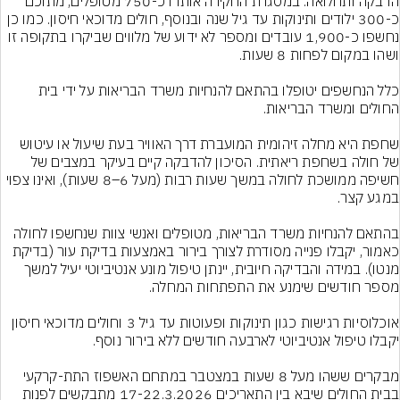
הדבקה ותחלואה. במסגרת החקירה אותרו כ-750 מטופלים, מתוכם 
כ-300 ילודים ותינוקות עד גיל שנה ובנוסף, חולים מדוכאי חיסון. כמו כן 
נחשפו כ-1,900 עובדים ומספר לא ידוע של מלווים שביקרו בתקופה זו 
כלל הנחשפים יטופלו בהתאם להנחיות משרד הבריאות על ידי בית 
שחפת היא מחלה זיהומית המועברת דרך האוויר בעת שיעול או עיטוש 
של חולה בשחפת ריאתית. הסיכון להדבקה קיים בעיקר במצבים של 
חשיפה ממושכת לחולה במשך שעות רבות (מעל 6–8 שעות), ואינו צפוי 
בהתאם להנחיות משרד הבריאות, מטופלים ואנשי צוות שנחשפו לחולה 
כאמור, יקבלו פנייה מסודרת לצורך בירור באמצעות בדיקת עור (בדיקת 
מנטו). במידה והבדיקה חיובית, יינתן טיפול מונע אנטיביוטי יעיל למשך 
אוכלוסיות רגישות כגון תינוקות ופעוטות עד גיל 3 וחולים מדוכאי חיסון 
מבקרים ששהו מעל 8 שעות במצטבר במתחם האשפוז התת-קרקעי 
בבית החולים שיבא בין התאריכים 17-22.3.2026 מתבקשים לפנות 