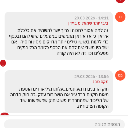
14:11 - 29.03.2026
ביבי יותר שמאל מ ביידן
זה למה אסור לחכות וצריך ישר להשמיד את כלכלת 
איראן  כי אז איראן מתמשים במפעלים שיש להם ובכסף 
כדי לקנות בשושו טילים יותר מדויקים מסין ורוסיה   אם 
ישר היו משביטים להם את הכסף כלומר הכל בנקים 
מפעלים וכו  זה לא היה קורה 
13:56 - 29.03.2026
מקס סבג
חוק הרבנים נדמע תמים...עלותו מיליארדים הוספת 
מאות תקנים בכל עיר אם משכורות עתק...זה חוק הדתה 
של הליכוד שמתחרד זו פשוט חוק שמשמעותו שוד 
הקופה הציבורית.
2
הצג את כל
2
התגובות