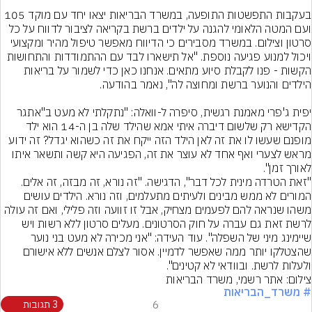
בעקבות התפשטות התופעה, במשרד הבריאות יצאו יחד עם מוקד 105 
ועם המטה הלאומי להגנה על ילדים ברשת בקריאה לציבור לדווח על כל 
סרטון וצילום. במשרד מסבירים כי הדיווח מאפשר טיפול מהיר ומקצועי 
ויכול למנוע פגיעה נוספת. "אל תישארו לבד עם ההתמודדות והתחושות 
הקשות - פנו לקבלת סיוע מתאים. אנחנו כאן כדי לשמור על בריאות 
יפית ג'פרי מאמנת רגשית, סיפרה ל-וואלה: "נתקלתי לא מעט ב"אתגר 
הקדישא רק שלשום דיברה איתי אמא שהילד שלה בן ה-14 הוא ילד 
מופנם שעשו לו את זה לאן הילד הזה ייקח את זה כשהוא יגדל? זה ידוע 
מראש לצערי ואף אחד לא עוצר את זה, הפגיעה היא קשה ותשאר איתו 
"זאת הטרדה מינית לכל דבר", הדגישה. "זה נורא, זה מבזה, זה אלים. 
המורים לא ממש מבינים ולעיתים מתעלמים, וזה נורא. הילדים עושים 
משהו שנראה להם לפעמים מצחיק, אבל זו זוועה וזה פלילי, ואם זה עולה 
לרשת זאת גם עברה על חוק הסרטונים. מעלים סרטון ללא רשות ויש 
שיימינג מיני של השפלה". עוד העידה: "אני מכירה לא מעט בני נוער 
שהצטלקו יותר ממה שאפשר לדמיין. אסור לצלם אנשים ללא אישורם 
ולעלות לרשת. ובוודאי לא קטינים".
צילום: אתר רשמי, משרד הבריאות
# משרד_הבריאות
6
3 תגובות