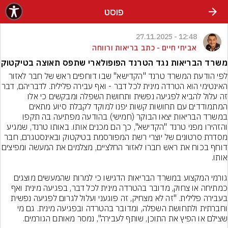
פוסט
12:48 - 27.11.2025
אביחי חיים - כתב בריאות ורווחה
משרד הבריאות נגד הטרנד הפופולארי שתפס תאוצה בטיקטוק
לפי הודעת המשרד טרנד "הקדישא" שבו דוחפים ראש של חבר לאזור 
האינטימי הוא הטרדה מינית לכל דבר - ואף עבירה פל
זה עלול להביא לפגיעה נפשית ותחושת השפלה ומבקשים כי אלו 
במשרד הבריאות יצאו הבוקר (חמישי) בהודעה מפתיעה בה תקפו 
והזהירו מפני טרנד "הקדישא", כך הם מכנים אותו. באותו טרנד, שמגיע 
מסדרת סרטונים של יוצרי רשת המפורסמת בטיקטוק ובאינסטגרם, חבר 
דוחף בכוח את ראש חברו לאזור החלציים, מצלמים 
גורמי המקצוע במשרד הבריאות הדגישו כי למרות שהמעשים מוצגים 
כמתיחה או צחוק, מדובר בהטרדה מינית לכל דבר, בפגיעה מינית ואף 
בעבירה פלילית. "זה לא מצחיק, זה פוגעני ועלול לגרום לפגיעה נפשית 
וחברתית ולתחושת השפלה, ומדובר בהטרדה ובפגיעה מינית. גם מי 