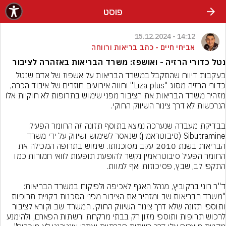
פוסט
14:12 - 15.12.2024
אביחי חיים - כתב בריאות ורווחה
נטל כדורי הרזיה - ואושפז: משרד הבריאות באזהרה לציבור
בעקבות דיווח שהתקבל במשרד הבריאות על אשפוז של אדם שנטל 
כדורי הרזיה מסוג "Liza plus" וחווה אירועים חוזרים של איבוד הכרה, 
מזהיר משרד הבריאות את הציבור מפני שימוש בתרופות לא חוקיות אלו 
בבדיקת מעבדה שנערכה נמצא בתוסף תזונה זה החומר הפעיל: 
Sibutramine (סיבוטראמין) שנאסר לשימוש ושיווק על ידי משרד 
הבריאות בשנת 2010 עקב מסוכנותו. שימוש בתרופה המכילה את 
החומר הפעיל סיבוטראמין נקשר להופעת תופעות לוואי חמורות כמו 
ד"ר רוני ברקוביץ, מנהל האגף לאכיפה ולפיקוח במשרד הבריאות: 
"משרד הבריאות שב ומזהיר את הציבור מפני הסכנות בקניית תרופות 
ותוספי תזונה שלא דרך צינור השיווק החוקי. המשרד שב וקורא לציבור 
לרכוש תרופות ותוספי מזון רק בבתי מרקחת ורשתות הפארם, ולהימנע 