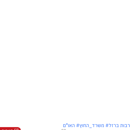
בות ברזל
# משרד_החוץ
# האו"ם