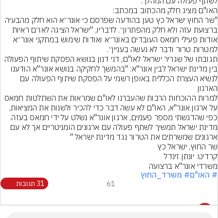
לשתף פעולה עם המהלך.
"שר החוץ ישראל כץ טען בהודעה שפרסם כי אונר״א הוא חלק מהבעיה 
ברצועת עזה ולא חלק מהפתרון״. לדבריו, "ישראל הציגה לאו״ם ראיות 
אודות פעילי חמאס העובדים באונר״א ואודות שימוש במתקני אונר״א 
למטרות טרור ודבר לא נעשה בעניין״.
תגובתו של שגריר ישראל לאו"ם, דני דנון בנושא הפסקת שיתוף הפעולה 
בין מדינת ישראל לבין אונר"א: "בהמשך לחקיקה בנושא אונר"א הודענו 
לנשיא העצרת הכללית באופן רשמי על הפסקת שיתוף הפעולה עם 
הארגון
למרות ההוכחות הרבות שהעברנו לאו"ם שמראות את השתלטות חמאס 
על ארגון אונר"א, האו"ם לא עשה דבר כדי להכיר ולשנות את המציאות, 
כפי שהדגשתי מספר פעמים, ארגון אונר"א נשלט על ידי חמאס בעזה.
מדינת ישראל תמשיך לשתף פעולה עם ארגונים הומניטריים אך לא עם 
ארגונים שמשרתים את הטרור נגד מדינת ישראל "
שר החוץ, ישראל כץ
קרדיט: יונתן זינדל
משרדי אונר"א ברצועה
# האו"ם
# משרד_החוץ
61
31 תגובות
31 תגובות