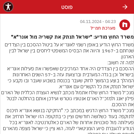
פוסט
04:23 - 04.11.2024
מערכת חמ״ל
משרד החוץ מודיע: "ישראל תנתק את קשריה מול אונר"א"
משרד החוץ הודיע באופן רשמי לאונר״א על ביטול ההסכם בין הצדדים 
שנחתם ב-1967 והיווה את הבסיס המשפטי ליחסים בין ישראל לבין 
ההסכם בין הצדדים היה אחד המרכיבים שאפשרו את פעילות אונר״א 
בישראל וכן בגדה המערבית וברצועת עזה ב-57 השנים האחרונות
המהלך בוצע בהמשך לחוק שעבר בכנסת בשבוע שעבר ובו נקבע כי 
ישראל תנתק את כל הקשרים עם אונר״א.
מנכ״ל משרד החוץ שלח אתמול מכתב לנשיא העצרת הכללית של האו״ם 
פילון יאנג ולמזכ״ל האו״ם אנטוניו גוטרש ועידכן אותם בהחלטה לבטל 
את ההסכם.
מנכ״ל משרד החוץ הדגיש במכתב כי: "החקיקה בנושא אונר״א תיכנס 
לתוקפה בעוד כשלושה חודשים וציין כי בתקופה הזו ישראל תרחיב את 
פעילותה מול סוכנויות אחרות של האו״ם כאלטרנטיבה לאונר״א בכל 
הנודע להעברת סיוע הומניטארי לעזה, הוא ציין כי ישראל מצפה מהאו״ם 