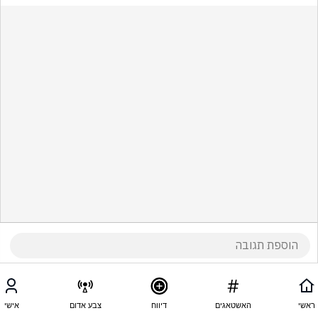
ראשי
האשטאגים
דיווח
צבע אדום
אישי