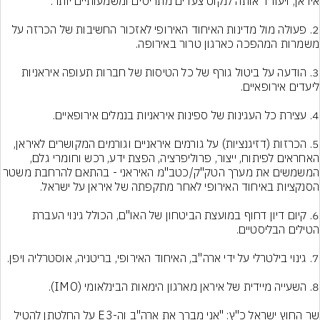
2. פעולה מול מדינות האיחוד האירופי לאזכור החשיבות של הכרזה על 
3. הודעה על ביטול גורף של כל הטיסות של חברות תעופה איראניות 
5. הכרזות (דזיגנציות) על גורמים איראניים וגורמים המקושרים לאיראן, 
האחראים לפיתוח, ייצור, פרוליפרציה, הפצת ידע, רכש וחומרי גלם, 
המשמשים את מערך הטק"ק/כטב"מ האיראני - בהתאם להרחבת משט
6. קיום דיון דחוף במועצת הביטחון של האו"ם, הכולל גינוי העברת 
שר החוץ ישראל כ"ץ: "אני מברך את ארה"ב וה-E3 על החלטתן להטיל 