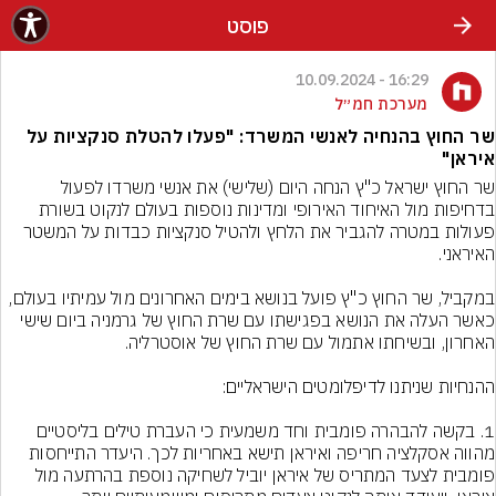
פוסט
16:29 - 10.09.2024
מערכת חמ״ל
שר החוץ בהנחיה לאנשי המשרד: "פעלו להטלת סנקציות על
איראן"
שר החוץ ישראל כ"ץ הנחה היום (שלישי) את אנשי משרדו לפעול 
בדחיפות מול האיחוד האירופי ומדינות נוספות בעולם לנקוט בשורת 
פעולות במטרה להגביר את הלחץ ולהטיל סנקציות כבדות על המשטר 
במקביל, שר החוץ כ"ץ פועל בנושא בימים האחרונים מול עמיתיו בעולם, 
כאשר העלה את הנושא בפגישתו עם שרת החוץ של גרמניה ביום שישי 
1. בקשה להבהרה פומבית וחד משמעית כי העברת טילים בליסטיים 
מהווה אסקלציה חריפה ואיראן תישא באחריות לכך. היעדר התייחסות 
פומבית לצעד המתריס של איראן יוביל לשחיקה נוספת בהרתעה מול 