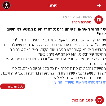
פוסט
06:46 - 09.11.2024
מערכת חמ״ל
‏שר החוץ האיראני לעיתון גרמני: "הרג חפים מפשע לא חשוב
לכם"
‏שר החוץ האיראני עבאס עראקצ'י אמר הבוקר לעיתון הגרמני "דר 
המבצע ב-7 באוקטובר לא הגיע משום מקום, וה-7 באוקטובר היה 
לגרמניה יש יחסים מיוחדים עם "ישראל" והרג אנשים חפים מפשע לא 
ממשלת גרמניה הנוכחית הפרה את כל תקני זכויות האדם. בנוסף 
לשליחת נשק גרמני לישות הציונית והשתתפות בהריגת תושבי עזה ולבנון, 
גרמניה בחרה בעימות איתנו ולא להפך.
# גרמניה
# איראן
# משרד_החוץ
105 תגובות
105 תגובות