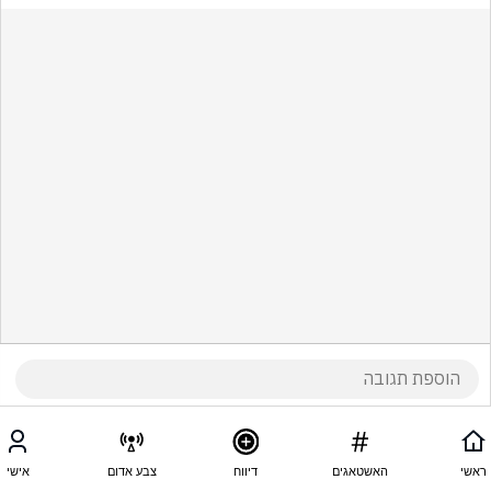
ראשי
האשטאגים
דיווח
צבע אדום
אישי