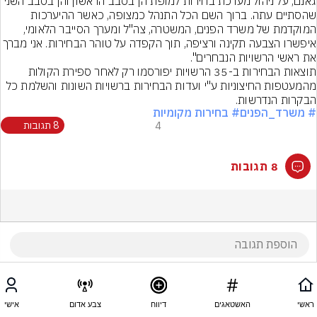
גאנם, על ניהול מערכת בחירות למופת הן בסבב הראשון והן בסבב השני 
שהסתיים עתה. ברוך השם הכל התנהל כמצופה, כאשר ההיערכות 
המוקדמת של משרד הפנים, המשטרה, צה"ל ומערך הסייבר הלאומי, 
איפשרו הצבעה תקינה ורציפה, תוך הקפדה על טוהר הבחירות. 
תוצאות הבחירות ב-35 הרשויות יפורסמו רק לאחר ספירת הקולות 
מהמעטפות החיצוניות ע"י ועדות הבחירות ברשויות השונות והשלמת כל 
הבקרות הנדרשות.
# משרד_הפנים
# בחירות מקומיות
4
8 תגובות
8 תגובות
ראשי
האשטאגים
דיווח
צבע אדום
אישי