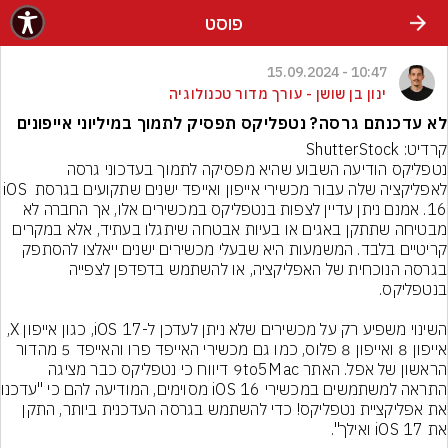
פוסט
10:47 - 15.09.2024
ינון בן שושן - עורך מדור טכנולוגיה
לא עדכנתם גרסה? נטפליקס תפסיק לתמוך במיליוני אייפונים
קרדיט: ShutterStock
נטפליקס הודיעה השבוע שהיא מפסיקה לתמוך בעדכוני גרסה 
לאפליקציה שלה עבור מכשירי אייפון ואייפד ישנים שתקועים בגרסת iOS 
16. אמנם ניתן עדיין לצפות בנטפליקס במכשירים אלו, אך החברה לא 
מבטיחה שתתקן באגים או בעיות אבטחה שיתגלו בעתיד, אלא במקרים 
קריטיים בלבד. המשמעות היא שבעלי מכשירים ישנים ייאלצו להסתפק 
בגרסה הנוכחית של האפליקציה, או להשתמש בדפדפן לצפייה 
השינוי משפיע רק על מכשירים שלא ניתן לעדכן ל-iOS 17, כגון אייפון X, 
אייפון 8 ואייפון 8 פלוס, כמו גם מכשירי האייפד פרו והאייפד 5 מהדור 
הראשון של אפל. האתר 9to5Mac דיווח כי נטפליקס כבר מציגה 
התראה למשתמשים 
את אפליקציית נטפליקס! כדי להשתמש בגרסה העדכנית ביותר, התקן 