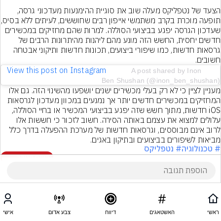
הצעד של נטפליקס מעלה שוב את סוגיית ההימנעות מעדכוני גרסה, 
תופעה מוכרת בקרב משתמשי איי
שעדכון הגרסה יפגע בביצועי הסוללה. למרות שהם מחזיקים במכשירים 
חדשים יחסית, החשש הזה מונע מהם ליהנות מהיתרונות הרבים של 
גרסאות חדשות, כמו שיפורי ביצועים, תכונות חדשות ותיקוני אבטחה 
חשובים.
       View this post on Instagram            
A post shared by Inon 
Ben Shushan (@inon_ben_shushan)
מעניין לציין כי לא רק בעלי מכשירים ישנים יושפעו מהשינוי הזה. גם אלו 
המחזיקים במכשירים חדשים יותר אך נמנעים במכוון מעדכון לגרסאות 
iOS חדשות, מתוך חשש שזה יפגע בביצועי המכשיר או בחיי הסוללה, 
עלולים למצוא את עצמם באותה הסירה. חשוב לזכור כי חששות אלו 
לרוב אינם מבוססים, וגרסאות חדשות של מערכת ההפעלה בדרך כלל 
מביאות לשיפורים בביצועים ובתיקון באגים.
# טכנולוגיה
# נטפליקס
הוסף תגובה
ראשי
האשטאגים
דיווח
צבע אדום
אישי