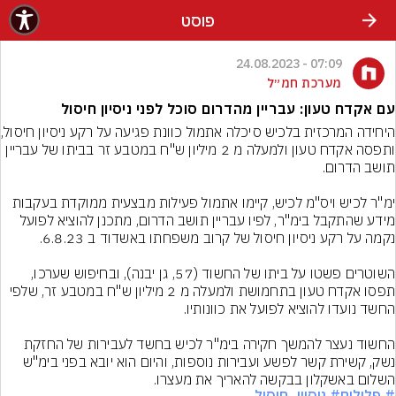
פוסט
07:09 - 24.08.2023
מערכת חמ״ל
עם אקדח טעון: עבריין מהדרום סוכל לפני ניסיון חיסול
היחידה המרכזית ב
ותפסה אקדח טעון ולמעלה מ 2 מיליון ש''ח במטבע זר בביתו של עבריין 
ימ"ר לכיש ויס"מ לכיש, קיימו אתמול פעילות מבצעית ממוקדת בעקבות 
מידע שהתקבל בימ"ר, לפיו עבריין תושב הדרום, מתכנן להוציא לפועל 
השוטרים פשטו על ביתו של החשוד (57, גן יבנה), ובחיפוש שערכו, 
תפסו אקדח טעון בתחמושת ולמעלה מ 2 מיליון ש''ח במטבע זר, שלפי 
החשוד נעצר להמשך חקירה בימ"ר לכיש בחשד לעבירות של החזקת 
נשק, קשירת קשר לפשע ועבירות נוספות, והיום הוא יובא בפני בימ"ש 
השלום באשקלון בבקשה להאריך את מעצרו.
# פלילים
# ניסיון_חיסול