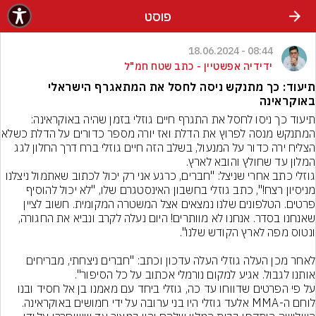
פוסט
08:44 - 18.06.2024
ידידיה אפשטיין - כתב שטח חמ"ל
תיעוד: כך מתנקש ניסה לחסל את המתאגרף הישראלי
באוקראינה
תיעוד כך ניסו לחסל את התגרף חיים גוזלי בזמן שהיה באוקראינה: 
המתנקש מנסה לפרוץ את הדלת ואז יו
הצליח ירה כדור על המנעול, בשלב הזה חיים גוזלי ברח דרך החלון לגג 
המלון עד שחולץ והובא לארץ.
גוזלי כתב אחרי שניצל: "חברים, כרגע אני רק יכול לכתוב שאתמול ניצלנו 
מניסיון רצח!", כתב גוזלי בחשבון האינסטגרם שלו, "לא יכול להוסיף 
פרטים. הטלפונים שלנו נמצאים אצל המשטרה המקומית. חשוב לציין 
שאנחנו בסדר. אנחנו לא מוותרים! היום נעלה לקרב ונביא את החגורה, 
לאחר מכן העלה גוזלי העלה עדכון וכתב: "חברים ניצחתי, מבריחים 
אותנו לגבול. אגיע למקום נורמלי אכתוב על כל הסיפור".
על פי הפרטים שדווחו עד כה, גוזלי ביחד עם מאמנו בן אל חסיד ובנו 
לוחם ה-MMA אלעד גוזלי היו בני ערובה על ידי חמושים באוקראינה. 