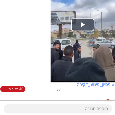
Play
Video
# ניסיון_פיגוע_דקירה
37
40 תגובות
40 תגובות