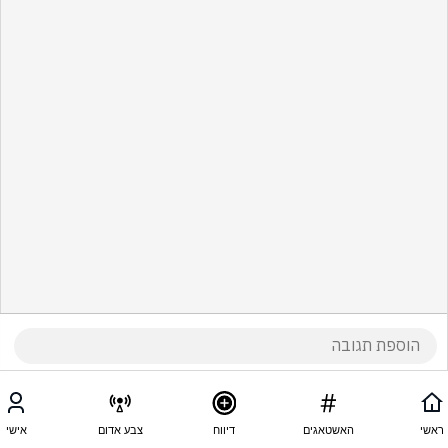
ראשי
האשטאגים
דיווח
צבע אדום
אישי