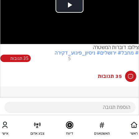
Play
Video
צילום: דוברות המשטרה
# מחבל
# ירושלים
# ניסיון_פיגוע_דקירה
5
35 תגובות
35 תגובות
ראשי
האשטאגים
דיווח
צבע אדום
אישי