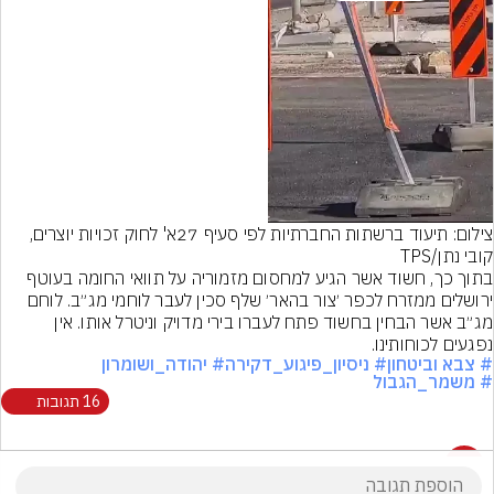
Video
צילום: תיעוד ברשתות החברתיות לפי סעיף 27א' לחוק זכויות יוצרים, 
קובי נתן/TPS
בתוך כך, חשוד אשר הגיע למחסום מזמוריה על תוואי החומה בעוטף 
ירושלים ממזרח לכפר ׳צור בהאר׳ שלף סכין לעבר לוחמי מג״ב. לוחם 
מג״ב אשר הבחין בחשוד פתח לעברו בירי מדויק וניטרל אותו. אין 
נפגעים לכוחותינו.
# צבא וביטחון
# ניסיון_פיגוע_דקירה
# יהודה_ושומרון
# משמר_הגבול
16 תגובות
16 תגובות