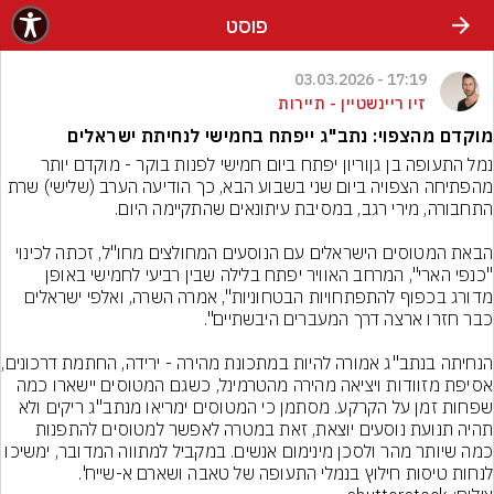
פוסט
17:19 - 03.03.2026
זיו ריינשטיין - תיירות
מוקדם מהצפוי: נתב"ג ייפתח בחמישי לנחיתת ישראלים
נמל התעופה בן גןוריון יפתח ביום חמישי לפנות בוקר - מוקדם יותר 
מהפתיחה הצפויה ביום שני בשבוע הבא, כך הודיעה הערב (שלישי) שרת 
הבאת המטוסים הישראלים עם הנוסעים המחולצים מחו"ל, זכתה לכינוי 
"כנפי הארי", המרחב האוויר יפתח בלילה שבין רביעי לחמישי באופן 
מדורג בכפוף להתפתחויות הבטחוניות", אמרה השרה, ואלפי ישראלים 
הנחיתה בנתב"ג אמורה לה
אסיפת מזוודות ויציאה מהירה מהטרמינל, כשגם המטוסים יישארו כמה 
שפחות זמן על הקרקע. מסתמן כי המטוסים ימריאו מנתב"ג ריקים ולא 
תהיה תנועת נוסעים יוצאת, זאת במטרה לאפשר למטוסים להתפנות 
כמה שיותר מהר ולסכן מינימום אנשים. במקביל למתווה המדובר, ימשיכו 
לנחות טיסות חילוץ בנמלי התעופה של טאבה ושארם א-שייח'.