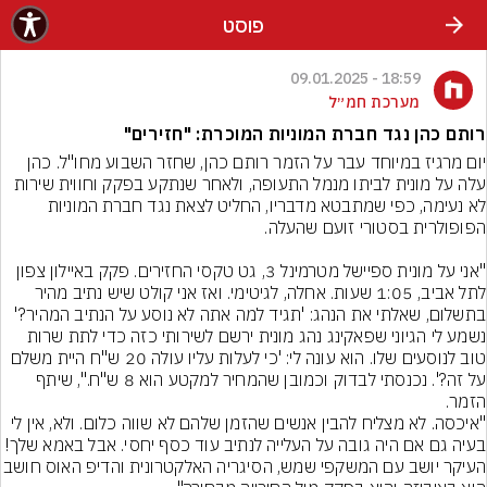
פוסט
18:59 - 09.01.2025
מערכת חמ״ל
רותם כהן נגד חברת המוניות המוכרת: "חזירים"
יום מרגיז במיוחד עבר על הזמר רותם כהן, שחזר השבוע מחו"ל. כהן 
עלה על מונית לביתו מנמל התעופה, ולאחר שנתקע בפקק וחווית שירות 
לא נעימה, כפי שמתבטא מדבריו, החליט לצאת נגד חברת המוניות 
"אני על מונית ספיישל מטרמינל 3, גט טקסי החזירים. פקק באיילון צפון 
לתל אביב, 1:05 שעות. אחלה, לגיטימי. ואז אני קולט שיש נתיב מהיר 
בתשלום, שאלתי את הנהג: 'תגיד למה אתה לא נוסע על הנתיב המהיר?' 
נשמע לי הגיוני שפאקינג נהג מונית ירשם לשירותי כזה כדי לתת שרות 
טוב לנוסעים שלו. הוא עונה לי: 'כי לעלות עליו עולה 20 ש"ח היית משלם 
על זה?'. נכנסתי לבדוק וכמובן שהמחיר למקטע הוא 8 ש"ח.", שיתף 
"איכסה. לא מצליח להבין אנשים שהזמן שלהם לא שווה כלום. ולא, אין לי 
בעיה גם אם היה גובה על העלייה לנתיב עוד כסף יחסי. אבל באמא שלך! 
העיקר יושב עם המשקפי שמש, הסיגריה האלקטרונית