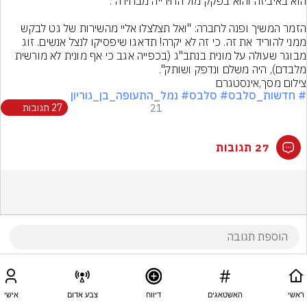
הזמר המשיך ופנה לחברה: "ואל תצלצלו אליי מהשירות של גט לבקש 
ממני להוריד את זה. כי זה לא יקרה! תדאגו שיפסיקו לנצל אנשים. זוג 
מבוגר שעולה על מונית בנתב"ג (בכפייה אגב כי אף מונית לא מורשית 
מלבדם), היה משלם ונדפק ושותק".
צילום מסך,אינסטגרם
# חדשות_סלבס
# סלבס
# נמל_התעופה_בן_גוריון
21
27 תגובות
27 תגובות
ראשי
האשטאגים
דיווח
צבע אדום
אישי