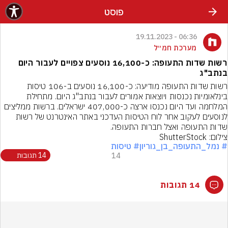
פוסט
06:36 - 19.11.2023
מערכת חמ״ל
רשות שדות התעופה: כ-16,100 נוסעים צפויים לעבור היום
בנתב"ג
רשות שדות התעופה מודיעה: כ-16,100 נוסעים ב-106 טיסות 
בינלאומיות נכנסות ויוצאות אמורים לעבור בנתב"ג היום. מתחילת 
המלחמה ועד היום נכנסו ארצה כ-407,000 ישראלים. ברשות ממליצים 
לנוסעים לעקוב אחר לוח הטיסות העדכני באתר האינטרנט של רשות 
שדות התעופה ואצל חברות התעופה.
צילום: ShutterStock
# נמל_התעופה_בן_גוריון
# טיסות
14
14 תגובות
14 תגובות