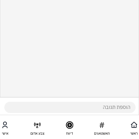
ראשי
האשטאגים
דיווח
צבע אדום
אישי