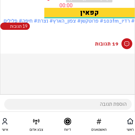
# רדיו_103fm
# פרוטקשן
# צפון_הארץ
# נצרת
# חיפה
# פלילים
19 תגובות
19 תגובות
ראשי
האשטאגים
דיווח
צבע אדום
אישי