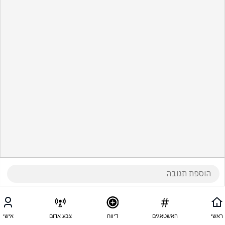
ראשי
האשטאגים
דיווח
צבע אדום
אישי