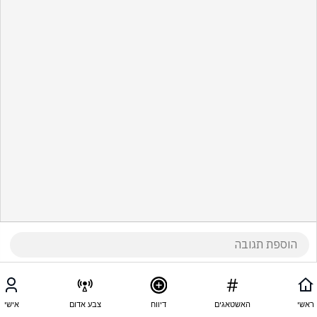
ראשי
האשטאגים
דיווח
צבע אדום
אישי