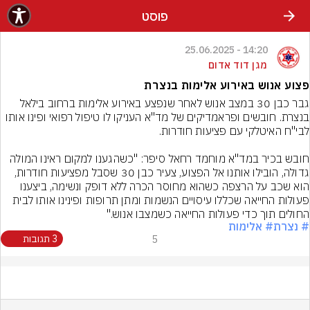
פוסט
14:20 - 25.06.2025
מגן דוד אדום
פצוע אנוש באירוע אלימות בנצרת
גבר כבן 30 במצב אנוש לאחר שנפצע באירוע אלימות ברחוב בילאל 
בנצרת. חובשים ופראמדיקים של מד"א העניקו לו טיפול רפואי ופינו אותו 
חובש בכיר במד"א מוחמד רחאל סיפר: "כשהגענו למקום ראינו המולה 
גדולה, הובילו אותנו אל הפצוע, צעיר כבן 30 שסבל מפציעות חודרות, 
הוא שכב על הרצפה כשהוא מחוסר הכרה ללא דופק ונשימה, ביצענו 
פעולות החייאה שכללו עיסויים הנשמות ומתן תרופות ופינינו אותו לבית 
החולים תוך כדי פעולות החייאה כשמצבו אנוש."
# נצרת
# אלימות
5
3 תגובות