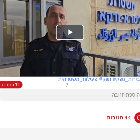
Play
Video
ירות_נשק
# נשק
# פעילות_משטרתית
7
11 תגובות
11 תגובות