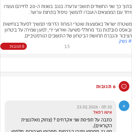
בתוך כך שני החשודים תושבי ערערה בנגב בשנות ה-20 לחייהם נעצרו 
משטרת ישראל באמצעות שוטרי המחוז הדרומי תמשיך לפעול בנחישות 
ובאפס סובלנות נגד מחוללי פשיעה ואירועי ירי, למען שמירה על ביטחון 
הציבור והגברת תחושת הביטחון של התושבים הנורמטיביים.
# נשק
15
6 תגובות
6 תגובות
05:32 - 23.02.2026
אישו רפאל
כתבה על תפיסת שני אקדחים ? (צחוק מאלגנצית 
תנו גז, תחסמו נתיבי הברחות, תחרימו מצבורים. תלחמו 