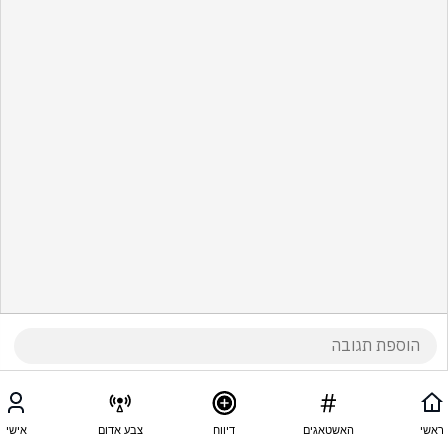
ראשי
האשטאגים
דיווח
צבע אדום
אישי