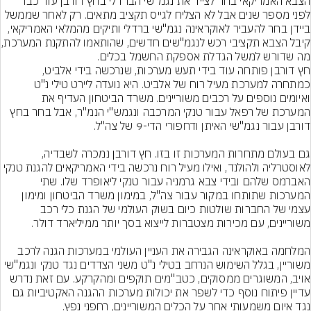
הצבא האמריקאי בחר לצייד את נגמ"שי הברדלי בחץ דורבן עוד כבר 
לפני מספר שנים אבל לא הצליח לגייס תקציב מתאים. רק לאחר שממשל 
ביידן בחר להעביר לאוקראינה נגמ"שי ברדלי ותיקים מהמלאי האמריקאי, 
קיבל הצבא תקציבי רכש לנגמ"שים חד
מה שדורש למשל הגדלת אספקת החשמל בכלים.
חץ דורבן פותחה עוד בידי תעש מערכות, שנרכשה בידי אלביט, 
כמתחרה למערכת מעיל רוח של אלביט. היא נועדה ליירט טילי נ"ט 
ואיומים נוספים על רכבים משוריינים. משרד הביטחון העדיף את 
המערכת של רפאל עבור טנקי המרכבה ונגמש"י הנמ"ר, אבל בחר בחץ 
גם בעולם מתחרות המערכות זו בזו. חץ דורבן נמכרה לשבדיה, 
לאוסטרליה ולהולנד, ואילו מעיל רוח נרכשה בידי האמריקאים להגנת טנקי 
האברמס שלהם ובידי צבא גרמניה עבור טנקי ליאופרד שלו. שתי 
המערכות שתותחו במקור עבור צה"ל, במימון משרד הביטחון ומימון 
עצמי של החברות שולטות כיום בשוק העולמי של הגנת כלי רכב 
המלחמה באוקראינה הגבירה את העניין העולמי במערכות הגנה לרכב 
משוריין, בגלל השימוש הנרחב בטילי נ"ט משני הצדדים נגד טנקי ונגמ"שי 
אויב, המשוגרים ממסוקים, כטב"מים תוקפים ומהקרקע. עם זאת נדרש 
עדיין פיתוח נוסף כדי לשפר את יכולות מערכות ההגנה האקטיביות גם 
נגד איום משמעותי אחר על הכלים המשוריינים, רחפני נפץ.