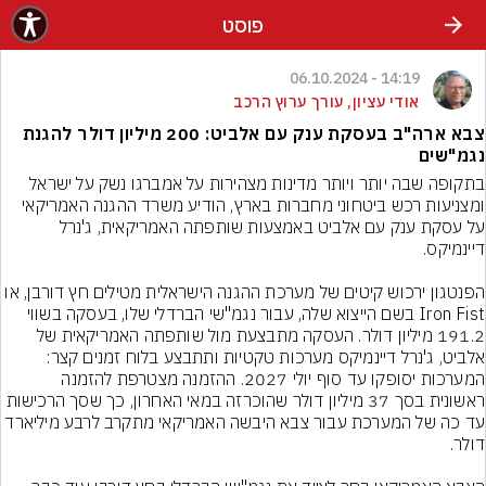
פוסט
14:19 - 06.10.2024
אודי עציון, עורך ערוץ הרכב
צבא ארה"ב בעסקת ענק עם אלביט: 200 מיליון דולר להגנת
נגמ"שים
בתקופה שבה יותר ויותר מדינות מצהירות על אמברגו נשק על ישראל 
ומצניעות רכש ביטחוני מחברות בארץ, הודיע משרד ההגנה האמריקאי 
על עסקת ענק עם אלביט באמצעות שותפתה האמריקאית, ג'נרל 
הפנטגון ירכוש קיטים של מערכת ההגנה הישראלית מטילים חץ דורבן, או 
Iron Fist בשם הייצוא שלה, עבור נגמ"שי הברדלי שלו, בעסקה בשווי 
191.2 מיליון דולר. העסקה מתבצעת מול שותפתה האמריקאית של 
אלביט, ג'נרל דיינמיקס מערכות טקטיות ותתבצע בלוח זמנים קצר: 
המערכות יסופקו עד סוף יולי 2027. ההזמנה מצטרפת להזמנה 
ראשונית בסך 37 מיליון דולר שהוכרזה במאי האחרון, כך שסך הרכישות 
עד כה של המערכת עבור צבא היבשה האמריקאי מתקרב לרבע מיליארד 