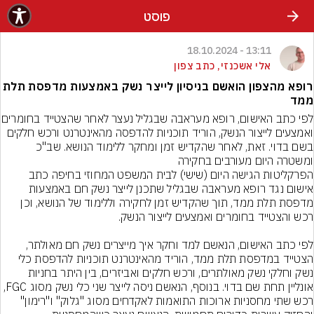
פוסט
13:11 - 18.10.2024
אלי אשכנזי, כתב צפון
רופא מהצפון הואשם בניסיון לייצר נשק באמצעות מדפסת תלת
ממד
לפי כתב האישום, רופא מעראבה ש
ואמצעים לייצור הנשק, הוריד תוכניות להדפסה מהאינטרנט ורכש חלקים 
בשם בדוי. זאת, לאחר שהקדיש זמן ומחקר ללימוד הנושא. שב"כ 
הפרקליטות הגישה היום (שישי) לבית המשפט המחוזי בחיפה כתב 
אישום נגד רופא מעראבה שבגליל שתכנן לייצר נשק חם באמצעות 
מדפסת תלת ממד, תוך שהקדיש זמן לחקירה וללימוד של הנושא, וכן 
לפי כתב האישום, הנאשם למד וחקר איך מייצרים נשק חם מאולתר, 
הצטייד במדפסת תלת ממד, הוריד מהאינטרנט תוכניות להדפסת כלי 
נשק וחלקי נשק מאולתרים, ורכש חלקים ואביזרים, בין היתר בחניות 
אונליין תחת שם בדוי. בנוסף, הנאשם ניסה לייצר שני כלי נשק מסוג FGC, 
רכש שתי מחסניות ארוכות התואמות לאקדחים מסוג "גלוק" ו"רימון" 