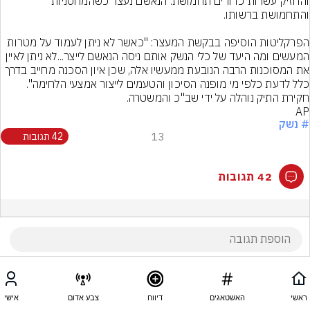
והחזיק עשרות כדורים תחמושת. הנאשם נעצר כשהמחסניות 
הפרקליטות הוסיפה בבקשת המעצר: "כאשר לא ניתן לעמוד על מטרות 
המעשים ומה היעד של כלי הנשק אותם ניסה הנאשם לייצר...לא ניתן לאיין 
את המסוכנות הרבה הנובעת ממעשיו אלה, שכן איון הסכנה מחייב בדרך 
כלל לדעת כלפי מי מופנה הסיכון והטעמים לייצור אמצעי הלחימה". 
חקירת התיק נוהלה על ידי שב"כ והמשטרה.
AP
# נשק
13
42 תגובות
42 תגובות
ראשי
האשטאגים
דיווח
צבע אדום
אישי