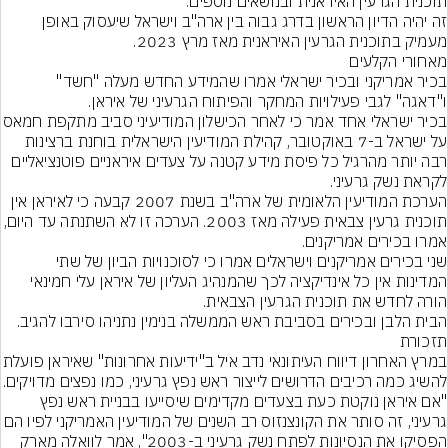
זה יהיה הדיון הראשון בדרג גבוה בין ארה"ב וישראל שיעסוק באופן 
מעמיק בתוכנית הגרעין האיראנית מאז מרץ 2023.
מאחורי הקלעים
בכיר אמריקני ובכיר ישראלי אמרו שהמידע החדש מעלה "חשד" 
בכיר ישראלי אחד אמר כי לאחר הכישלון המודיע
על ישראל ב-7 באוקטובר, קהילת המודיעין הישראלית בוחנת ברצינות 
רבה יותר מהרגיל כל פיסת מידע קטנה על צעדים איראניים פוטנציאליים 
הערכת המודיעין הלאומית של ארה"ב בשנת 2007 קבעה כי לאיראן אין 
תוכנית גרעין צבאית פעילה מאז 2003. הערכה זו לא השתנתה 
שני בכירים אמריקנים וישראלים אמרו כי לסוכנויות הביון של שתי 
המדינות אין כל אינדיקציה לכך שהמנהיג העליון של איראן עלי חמינאי 
הבית הלבן ובכירים בסביבת ראש הממשלה בנימין נתניהו סירבו להגיב.
תזכורת
במרץ האחרון דיווח העיתונאי נדב איל ב"ידיעות אחר
"אם איראן נוקטת כעת בצעדים מקדימים שיסייעו בבניית ראש נפץ 
גרעיני, זה סותר את הקונצנזוס רב השנים של המודיעין האמריקני לפ
הפסיקו את הנסיונות לפתח נשק גרעיני ב-2003", אמר לוואלה מארק 