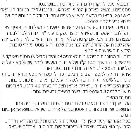
מסמכים שנמצאו בא
ב-2018, הראו כי מדעני גרעין איראנים עסקו במודלים ממוחשבים של 
בתחילת מאי התבטא שר החוץ האיראני לשעבר כמאל חרזי באופן יוצא 
דופן לגבי האפשרות שאיראן תייצר נשק גרעיני. "אין לנו החלטה לבנות 
פצצה גרעינית, אבל אם קיומה של איראן יהיה תחת איום, לא תהיה ברירה 
אלא לשנות את הדוקטרינה הגרעינית שלנו", הוא צוטט על ידי סוכנות 
דוח של הסוכנות הבינלאומית לאנרגיה אטומית (סבא"א) מסוף מאי קבע 
כי לאיראן יש בערך 142 ק"ג של אורניום מועשר לרמה של 60% - עלייה 
איראן תזדקק למספר שבועות בל
לרמה של 90% - זו הדרושה לנשק גרעיני, כך על פי הערכות סוכנות 
הביון האמריקאית והישראלית. איראן תצטרך בערך 42 ק"ג של אורניום 
מועשר לרמה של 90% כדי לייצר לפצצה גרעינית אחת.
תמונת המצב
המודיעין החדש בנוגע למודלים הממוחשבים החשודים יהיה אחד 
הנושאים שידונו בפורום האסטרטגי של ארה"ב-ישראל בנושא איראן ביום 
בכיר אמריקני אמר שאין עדיין מסקנות קונקרטיות לגבי המודיעין החדש 