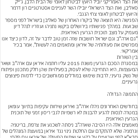
את הצד האמריקני יוביל היועץ לביטחון לאומי של הבית הלבן, ג'ייק 
סאליבן, ואת הצד הישראלי יובילו השר לעניינים אסטרטגיים רון דרמר 
הפגישה היא תוצאה של ביקורו האחרון של סאליבן בישראל לפני מספר 
שבועות. במהלך פגישותיו בירושלים ביקשו נתניהו ועוזריו לנהל דיון 
"גם ארה"ב וגם ישראל חושבות שזה זמן טוב לדבר על זה, לדון כיצד אנו 
מפרשים את פעולותיה של איראן ומתאמים מה לעשות", אמר בכיר 
אמריקאי.
בין השורות
במסגרת הסכם הגרעין משנת 2015 עליו 
המעצמות, היא התחייבה שלא לעסוק בפעילויות שהן חלק מתכנו
של נשק גרעיני, לרבות שימוש במודלים ממוחשבים כדי לדמות פיצוצים 
בחודשים האחרונים ניהלו ארה"ב ואיראן שיחות עקיפות בתיווך עומאן 
במטרה לנסות להגיע להבנות לא רשמיות לגבי ריסון זמני של תוכנית 
מאמצים אלה היו הסיבה שארה"ב ניסתה לשכנע את צרפת, בריטניה 
וגרמניה שלא להתקדם עם החלטת גינוי נגד איראן במועצת המנהלים של 
סבא"א לפני שבועיים על רקע אי שיתוף הפעולה של איראן עם פקחי 