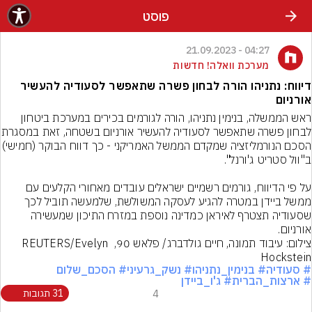
פוסט
04:27 - 21.09.2023
מערכת וואלה! חדשות
דיווח: נתניהו הורה לבחון פשרה שתאפשר לסעודיה להעשיר
אורניום
ראש הממשלה, בנימין נתניהו, הורה לגורמים בכירים במערכת ביטחון 
לבחון פשרה שתאפשר לסעודיה להעשיר א
הסכם הנורמליזציה שמקדם הממשל האמריקני - כך
על פי הדיווח, גורמים רשמיים ישראלים עובדים מאחורי הקלעים עם 
ממשל ביידן במטרה להגיע לעסקה המשולשת, שלמעשה תוביל לכך 
שסעודיה תצטרף לאיראן כמדינה נוספת במזרח התיכון שמעשירה 
אורניום.
צילום: עיבוד תמונה, חיים גולדברג/ פלאש 90, REUTERS/Evelyn 
Hockstein
# סעודיה
# בנימין_נתניהו
# נשק_גרעיני
# הסכם_שלום
# ארצות_הברית
# ג'ו_ביידן
4
31 תגובות