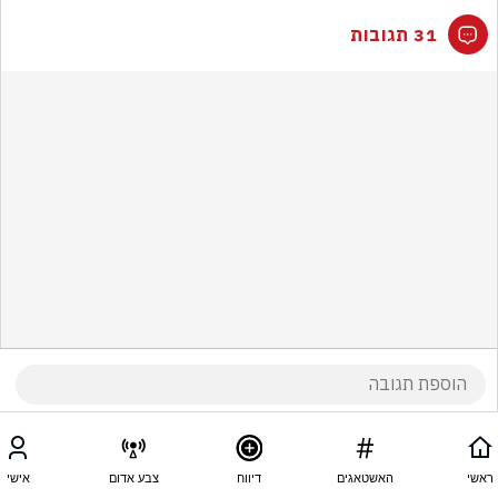
31 תגובות
ראשי
האשטאגים
דיווח
צבע אדום
אישי