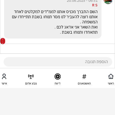
06:51 - 20.06.2025
R S
השם התברך מכניס אותנו לממ״דים למקלטים לאחד 
אותנו רוצה להעביר לנו מסר תנוחו בשבת תתייחדו עם 
תתאחדו ותנוחו בשבת .
06:51 - 20.06.2025
ביבי נתניה
ראשי
האשטאגים
דיווח
צבע אדום
אישי
האיראנים פיזרו ים משגרי דמה בכל איראן וכשהם 
משגרים רק אז הם מוציאים את המשגרים האמיתיים 
ואנחנו חיים בסרט שהורדנו להם שני שליש מהמשגרים
1
ניצה מדינה
הגיב/ה תגובה אחת