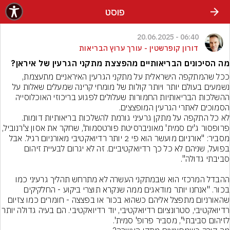
פוסט
06:40 - 20.06.2025
דורון קופרשטין - עורך ערוץ הבריאות
מה הסיכונים הבריאותיים מהפצצת מתקני הגרעין של איראן?
ככל שהמתקפה הישראלית על מתקני הגרעין האיראניים מתעצמת, 
נשמעים בעולם יותר ויותר קולות של מומחי קרינה שמעלים שאלות על 
ההשלכות הבריאותיות החמורות שעלולים לפגוע בריכוזי האוכלוסייה 
הסמוכים לאתרי הגרעין המופצצים.
לא כל התקפה על מתקן גרעיני גורמת להשלכות בריאותיות דומות. 
פרופסור ג'ים סמית' מאוניברסיטת פורטסמות', שחקר את אסון צ'רנוביל, 
מסביר: "אורניום מועשר הוא פי 2 יותר רדיואקטיבי מאורניום רגיל. אבל 
בפועל, שניהם לא כל כך רדיואקטיביים. זה לא יגרום לבעיית זיהום 
ההבדל המרכזי הוא שבמתקני העשרה לא מתרחש תהליך גרעיני כמו 
בכור. "אנחנו יותר מודאגים ממה שנקרא תוצרי ביקוע - החלקיקים 
שהאורניום מתפצל אליהם כשהוא בכור או בפצצה - חומרים כמו צזיום 
רדיואקטיבי, סטרונציום רדיואקטיבי, יוד רדיואקטיבי. הם בעי
לזיהום סביבתי", מסביר פרופ' סמית'.