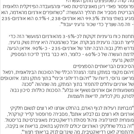
פרופסור פאדי ריגן מאוניברסיטת סארי ומהמעבדה הפיזיקלית הלאומית 
הבריטית מסביר את תהליך ההעשרה: "כשחופרים אורניום מהאדמה, ה
מגיע בשתי צורות: 99.3% הוא אורניום-238, ו-0.7% הוא אורניום-235 
תחנות כוח גרעיניות זקוקות לכ-3-5% מהאורניום המועשר הזה כדי 
לייצר תגובה גרעינית מבוקרת. אבל כשהמטרה היא יצירת נשק גרעיני, 
נדרש חלק גבוה הרבה יותר של אורניום-235 - כ-90%. איראן הגיעה 
לרמת העשרה של כ-60% - כלומר, היא כבר בדרך לריכוז המספיק 
לנשק גרעיני.
זיהום מקומי במתקן נתנז: המנהל הכללי של הסוכנות הבינלאומית, רפאל 
מריאנו גרוסי, דיווח על "זיהום ר
של אורניום עלולים להתפזר בתוך המתקן, מה שמהווה "סכנה 
משמעותית אם אורניום נשאף או נבלע". הסכנות כוללות: סיכון גבוה 
"מבחינת רעילות לגוף האדם, בהחלט אנחנו לא רוצים לנשום חלקיקי 
אורניום ולא רוצים גם לבלוע אותם", מסבירה פרופסור קלייר קורקהיל, 
מומחית למינרלוגיה וניהול פסולת רדיואקטיבית מאוניברסיטת בריסטול. 
"זה בגלל שחלקיקי האורניום יכולים להיתקע בתאים, בריאות או בקיבה, 