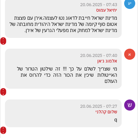
07:43 - 20.06.2025
יחיאל עמוס
מדינת ישראל חייבת לדאוג נטו לעצמה.אירן עם פצצת 
אטום סוף קיומה של מדינת ישראל היהודית מחובתה של 
מדינת ישראל למחוק את מפעלי הגרעין של אירן.
07:40 - 20.06.2025
אלמוג ג׳אן
מי  שצריך  לשלם  על  כך  !!!  זה  שילטון  הטרור  של  
האייטולות   שיכין  את  הכור  הזה  כדי  להרוס  את  
העולם 
07:27 - 20.06.2025
שלום קהלני
q