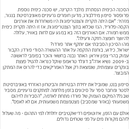
הסכנה הכימית הנסתרת: מלבד הקרינה, יש סכנה כימית נוספת. 
פרופסור סיימון מידלבורג, מדען חומרים גרעיניים מאוניברסיטת בנגור, 
מזהיר: "אם היתה תקרית והצנטריפוגות היו משחררות את אורניום 
הקסה-פלוריד, הגז שכלוא בתוך הצנטריפוגות, אז זו היתה תקרית כימית 
ממש חמורה. אם האורניום הזה בא במגע עם לחות באוויר, עלולה 
להיווצר חומצה חזקה ורעילה".
ישראל, כידוע, בוחנת התקפה על אתר ההעשרה הסודי פורדו, הקבור 
עמוק בהרי צפון איראן. האתר נבנה בחשאי והוכר בפומבי לראשונה 
ב-2009. נשיא ארה"ב דונלד טראמפ שוקל כנראה להטיל פצצת 
בונקרים עוצמתית, שנמצאת רק אצל האמריקאים כדי להרוס את המתקן 
סיימון בנט, שמוביל את יחידת הבטיחות והביטחון האזרחי באוניברסיטת 
לסטר ומחבר ספר על סיכונים בזמן מלחמה למתקנים גרעיניים, מסביר 
שבגלל המיקום העמוק של פורדו מתחת לאדמה, "הסבירות לזיהום 
אולם עם הזמן, איזוטופים רדיואקטיביים יחלחלו למי התהום - מה שעלול 