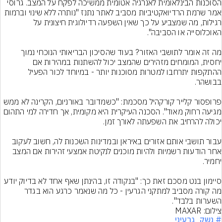
הסוכנות הבינלאומית לאנרגיה אטומית ממשיכה לפקח על המצב. גרוסי 
אמר שרמת הרדיואקטיביות מסביב לאתר נתנז "נותרה ללא שינוי וברמות 
רגילות, מה שמצביע על כך שאין השפעה רדיולוגית חיצונית על 
מה זה אומר לתושבי האזור? בעוד שהסיכון הבריאותי הנוכחי נמוך 
יחסית, המומחים מזהירים שהמצב יכול להשתנות במהירות אם 
ההתקפות יתרחבו למטרות מסוכנות יותר - במיוחד לכור הפעיל 
פרופסור קלייר קורקהיל מסכמת: "כשמדובר באורניום, הקרינה לא ממש 
מגיעה רחוק מאוד". הסכנה העיקרית היא מקומית, אך חדירה למי התהום 
עבור תושבי אותם אזורים באיראן ובמדינות השכנות לה, חשוב לעקוב 
אחר הודעות רשמיות ולהיות מוכנים לנקיטת אמצעי זהירות אם המצב 
סיימון בנט מסכם זאת כך: "בנקודה זו, בהינתן שאף אחד לא בדיוק יודע 
מה קורה מסביב למתקני הגרעין - כל מה שנאמר כרגע הוא בגדר 
השערות בלבד".
צילום: MAXAR
# נשק_גרעיני